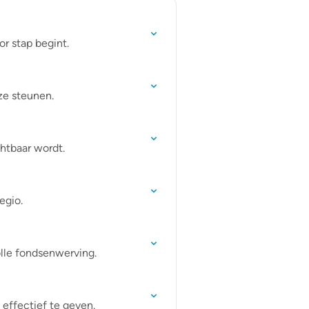
r stap begint.
ze steunen.
chtbaar wordt.
egio.
olle fondsenwerving.
 effectief te geven.