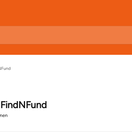
dNFund
 FindNFund
enen