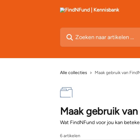
Naar de hoofdinhoud
Zoeken naar artikelen ...
Alle collecties
Maak gebruik van Fin
Maak gebruik van
Wat FindNFund voor jou kan betek
6 artikelen