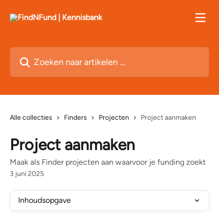
Naar de hoofdinhoud
Zoeken naar artikelen ...
Alle collecties
Finders
Projecten
Project aanmaken
Project aanmaken
Maak als Finder projecten aan waarvoor je funding zoekt
3 juni 2025
Inhoudsopgave