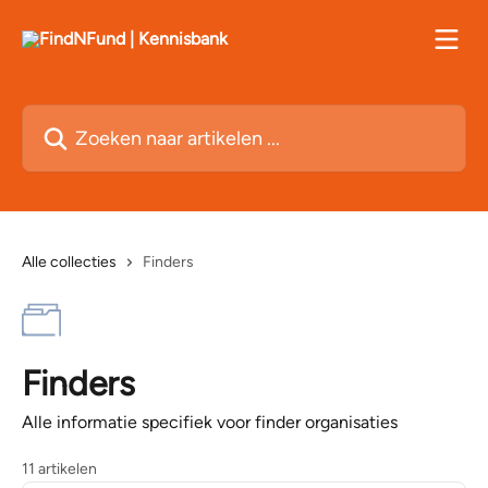
Naar de hoofdinhoud
Zoeken naar artikelen ...
Alle collecties
Finders
Finders
Alle informatie specifiek voor finder organisaties
11 artikelen